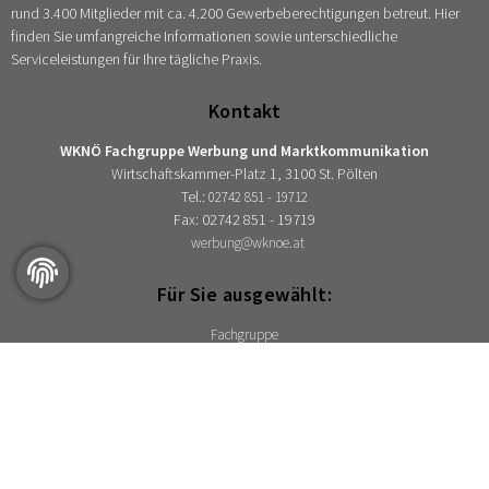
rund 3.400 Mitglieder mit ca. 4.200 Gewerbeberechtigungen betreut. Hier
finden Sie umfangreiche Informationen sowie unterschiedliche
Serviceleistungen für Ihre tägliche Praxis.
Kontakt
WKNÖ Fachgruppe Werbung und Marktkommunikation
Wirtschaftskammer-Platz 1, 3100 St. Pölten
Tel.:
02742 851 - 19712
Fax: 02742 851 - 19719
werbung@wknoe.at
Für Sie ausgewählt:
Fachgruppe
Berufsgruppen
Ansprechpartner im Bezirk
Berufshaftpflichtversicherung
Folgen Sie uns auf: