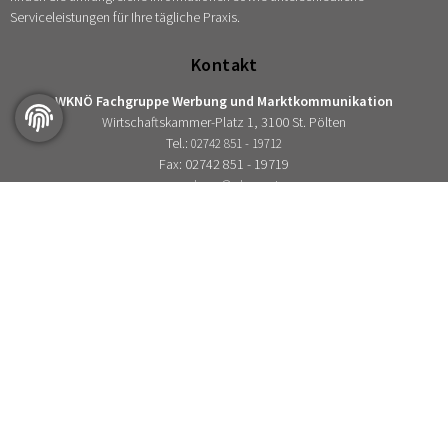
Serviceleistungen für Ihre tägliche Praxis.
Kontakt
WKNÖ Fachgruppe Werbung und Marktkommunikation
Wirtschaftskammer-Platz 1, 3100 St. Pölten
Tel.:
02742 851 - 19712
Fax: 02742 851 - 19719
werbung@wknoe.at
Für Sie ausgewählt:
Fachgruppe
Berufsgruppen
Ansprechpartner im Bezirk
Berufshaftpflichtversicherung
Folgen Sie uns auf: