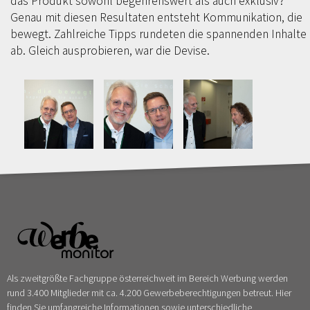
das Produkt sowohl begehrenswert als auch exklusiv?
Genau mit diesen Resultaten entsteht Kommunikation, die
bewegt. Zahlreiche Tipps rundeten die spannenden Inhalte
ab. Gleich ausprobieren, war die Devise.
Als zweitgrößte Fachgruppe österreichweit im Bereich Werbung werden
rund 3.400 Mitglieder mit ca. 4.200 Gewerbeberechtigungen betreut. Hier
finden Sie umfangreiche Informationen sowie unterschiedliche